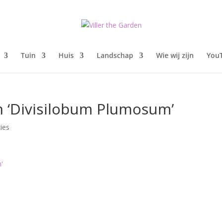
Tuin
Huis
Landschap
Wie wij zijn
You
m ‘Divisilobum Plumosum’
ies