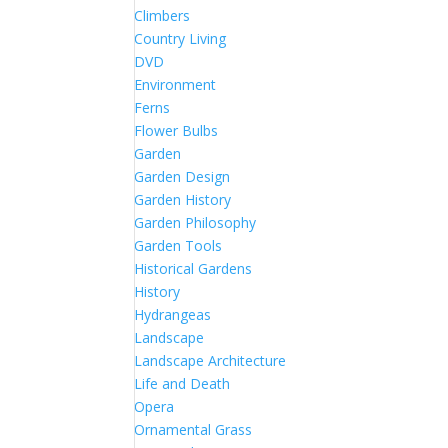
Climbers
Country Living
DVD
Environment
Ferns
Flower Bulbs
Garden
Garden Design
Garden History
Garden Philosophy
Garden Tools
Historical Gardens
History
Hydrangeas
Landscape
Landscape Architecture
Life and Death
Opera
Ornamental Grass